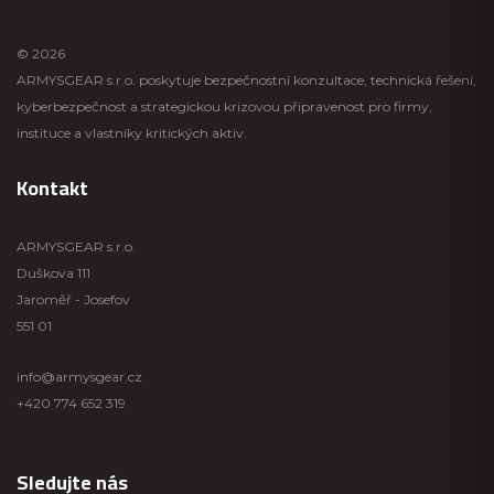
© 2026
ARMYSGEAR s.r.o. poskytuje bezpečnostní konzultace, technická řešení,
kyberbezpečnost a strategickou krizovou připravenost pro firmy,
instituce a vlastníky kritických aktiv.
Kontakt
ARMYSGEAR s.r.o.
Duškova 111
Jaroměř - Josefov
551 01
info@armysgear.cz
+420 774 652 319
Sledujte nás