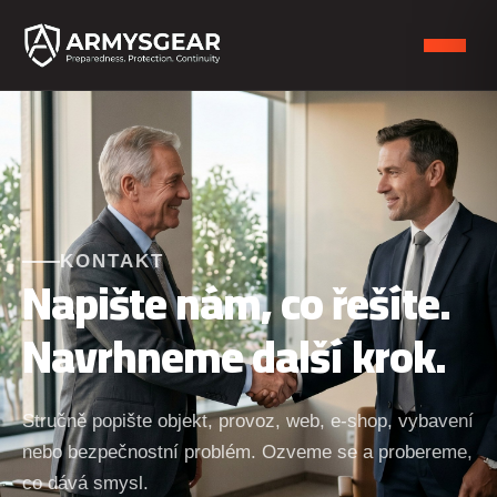
KONTAKT
Napište nám, co řešíte.
Navrhneme další krok.
Stručně popište objekt, provoz, web, e-shop, vybavení
nebo bezpečnostní problém. Ozveme se a probereme,
co dává smysl.